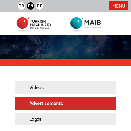
MENU
TR
EN
DE
Videos
Advertisements
Logos