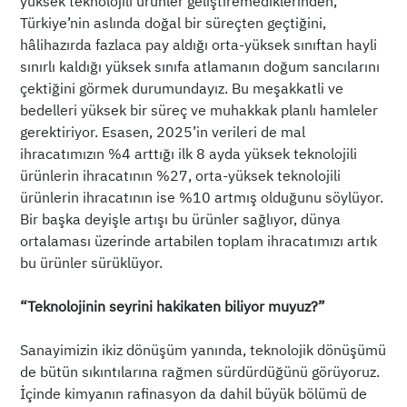
yüksek teknolojili ürünler geliştiremediklerinden,
Türkiye’nin aslında doğal bir süreçten geçtiğini,
hâlihazırda fazlaca pay aldığı orta-yüksek sınıftan hayli
sınırlı kaldığı yüksek sınıfa atlamanın doğum sancılarını
çektiğini görmek durumundayız. Bu meşakkatli ve
bedelleri yüksek bir süreç ve muhakkak planlı hamleler
gerektiriyor. Esasen, 2025’in verileri de mal
ihracatımızın %4 arttığı ilk 8 ayda yüksek teknolojili
ürünlerin ihracatının %27, orta-yüksek teknolojili
ürünlerin ihracatının ise %10 artmış olduğunu söylüyor.
Bir başka deyişle artışı bu ürünler sağlıyor, dünya
ortalaması üzerinde artabilen toplam ihracatımızı artık
bu ürünler sürüklüyor.
“Teknolojinin seyrini hakikaten biliyor muyuz?”
Sanayimizin ikiz dönüşüm yanında, teknolojik dönüşümü
de bütün sıkıntılarına rağmen sürdürdüğünü görüyoruz.
İçinde kimyanın rafinasyon da dahil büyük bölümü de