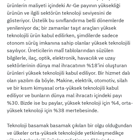
ürünlerin maliyeti içindeki Ar-Ge payının yüksekliği
ürünün ve ilgili sektörün teknoloji seviyesini de
gösteriyor. Üstelik bu sınıflandırma belli dönemlerde
yenileniyor da; bir zamanlar taşıt araçları yüksek
teknolojili ürün kabul edilirken, şimdilerde sadece
otonom sürüş imkanına sahip olanlar yüksek teknolojili
sayılıyor. Üreticilerin malî tablolarından süzülen
bilgilerle, ilaç, optik, elektronik, havacılık ve uzay
sektörlerinin dünya mal ihracatının %18’ini oluşturan
ürünleri yüksek teknolojili kabul ediliyor. Bir hizmet dalı
olan yazılım da böyle. Makine, elektrik, otomotiv, silah
ve bir kısım kimyasal orta-yüksek teknolojili kabul
ediliyor ve bunların dünya mal ihracatı içindeki payı
%30. Bizde ise bu paylar, yüksek teknoloji için %4, orta-
yüksek teknoloji için %38 mertebesinde.
Teknoloji basamak basamak çıkılan bir olgu olduğundan
ve ülkeler orta-yüksek teknolojide yetkinleşmedikçe