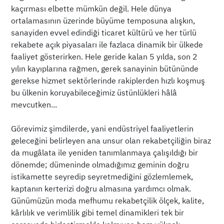
kaçırması elbette mümkün değil. Hele dünya
ortalamasının üzerinde büyüme temposuna alışkın,
sanayiden evvel edindiği ticaret kültürü ve her türlü
rekabete açık piyasaları ile fazlaca dinamik bir ülkede
faaliyet gösterirken. Hele geride kalan 5 yılda, son 2
yılın kayıplarına rağmen, gerek sanayinin bütününde
gerekse hizmet sektörlerinde rakiplerden hızlı koşmuş
bu ülkenin koruyabileceğimiz üstünlükleri hâlâ
mevcutken...
Görevimiz şimdilerde, yani endüstriyel faaliyetlerin
geleceğini belirleyen ana unsur olan rekabetçiliğin biraz
da mugâlata ile yeniden tanımlanmaya çalışıldığı bir
dönemde; dümeninde olmadığımız geminin doğru
istikamette seyredip seyretmediğini gözlemlemek,
kaptanın kerterizi doğru almasına yardımcı olmak.
Günümüzün moda mefhumu rekabetçilik ölçek, kalite,
kârlılık ve verimlilik gibi temel dinamikleri tek bir