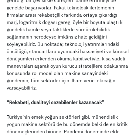
getirdiği bir çeviklikle süreçleri idame ettirmeyi de
genelde başarıyorlar. Fakat teknolojik ilerlemenin
firmalar arası rekabetçilik farkında ortaya çıkardığı
marj, logaritmik doğası gereği öyle bir boyuta ulaştı ki
gündelik hamle veya taktiklerle sürdürülebilirlik
sağlamanın neredeyse imkânsız hale geldiğini
söyleyebiliriz. Bu noktada; teknoloji yatırımlarındaki
öncülüğü, standartlara uyumdaki hassasiyeti ve küresel
dönüşümleri erkenden okuma kabiliyetiyle; kısa vadeli
manevraları aşarak oyun kurucu stratejilere odaklanma
konusunda rol model olan makine sanayindeki
gündemin, tüm sektörler için ilham verici olacağını
varsayabiliriz.
“Rekabeti, dualiteyi sezebilenler kazanacak”
Türkiye’nin emek yoğun sektörleri gibi, mühendislik
yoğun makine sektörü de bu dönemde belki de en kritik
dönemeçlerinden birinde. Pandemi döneminde elde