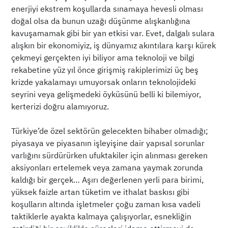
enerjiyi ekstrem koşullarda sınamaya hevesli olması
doğal olsa da bunun uzağı düşünme alışkanlığına
kavuşamamak gibi bir yan etkisi var. Evet, dalgalı sulara
alışkın bir ekonomiyiz, iş dünyamız akıntılara karşı kürek
çekmeyi gerçekten iyi biliyor ama teknoloji ve bilgi
rekabetine yüz yıl önce girişmiş rakiplerimizi üç beş
krizde yakalamayı umuyorsak onların teknolojideki
seyrini veya gelişmedeki öyküsünü belli ki bilemiyor,
kerterizi doğru alamıyoruz.
Türkiye’de özel sektörün gelecekten bihaber olmadığı;
piyasaya ve piyasanın işleyişine dair yapısal sorunlar
varlığını sürdürürken ufuktakiler için alınması gereken
aksiyonları ertelemek veya zamana yaymak zorunda
kaldığı bir gerçek… Aşırı değerlenen yerli para birimi,
yüksek faizle artan tüketim ve ithalat baskısı gibi
koşulların altında işletmeler çoğu zaman kısa vadeli
taktiklerle ayakta kalmaya çalışıyorlar, esnekliğin