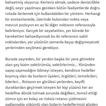
bahsetmiş oluyoruz. Kerteriz almak, sadece denizcilikte
değil, seyir yapılması gereken bütün faaliyetlerde doğru
rotada ilerlemek için kullanılabilen bir yöntem. Herhangi
bir enstantanede, üzerinde bulunulan nokta veya
mevcut pozisyon en az iki diğer noktanın referansıyla
belirleniyor. Gerçek bir seyahatten, yer kürede bir
hareketten bahsediyorsak bu iki referansın sabit
noktalardan, yer yüzünün zamanla kayıp değişmeyecek
yerlerinden seçilmesi gerekiyor.
Burada seyreden, bir yerden başka bir yere gitmekte
olan şey bizim sektörümüz, sektörlerimiz... Yönünden
sapıp sapmadığını bilmeyi isteyen, kendince hedefler
koymuş olan da bunların üyeleri, örgütleri, temsilcileri,
liderleri... Rotasını en görülesi yerlerden, keyifli
duraklardan geçirmek isteyen bir kişi yüzünü her an
hedefine dönük tutmak zorunda değilken, temsil ettiği
zümre için en kolay ve risksiz rotanın çizilmesini
sağlamakla yükümlü olan bizlerin hedeflerimizi gözden