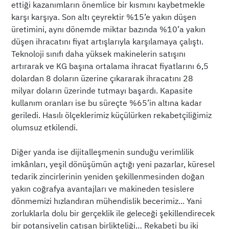
ettiği kazanımların önemlice bir kısmını kaybetmekle
karşı karşıya. Son altı çeyrektir %15’e yakın düşen
üretimini, aynı dönemde miktar bazında %10’a yakın
düşen ihracatını fiyat artışlarıyla karşılamaya çalıştı.
Teknoloji sınıfı daha yüksek makinelerin satışını
artırarak ve KG başına ortalama ihracat fiyatlarını 6,5
dolardan 8 doların üzerine çıkararak ihracatını 28
milyar doların üzerinde tutmayı başardı. Kapasite
kullanım oranları ise bu süreçte %65’in altına kadar
geriledi. Hasılı ölçeklerimiz küçülürken rekabetçiliğimiz
olumsuz etkilendi.
Diğer yanda ise dijitalleşmenin sunduğu verimlilik
imkânları, yeşil dönüşümün açtığı yeni pazarlar, küresel
tedarik zincirlerinin yeniden şekillenmesinden doğan
yakın coğrafya avantajları ve makineden tesislere
dönmemizi hızlandıran mühendislik becerimiz... Yani
zorluklarla dolu bir gerçeklik ile geleceği şekillendirecek
bir potansiyelin çatışan birlikteliği… Rekabeti bu iki