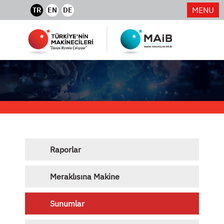
MENU
TR
EN
DE
Raporlar
Meraklısına Makine
Sunumlar