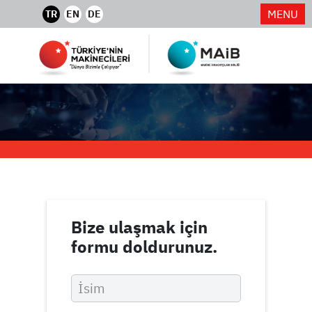
MENU
TR
EN
DE
Bize ulaşmak için
formu doldurunuz.