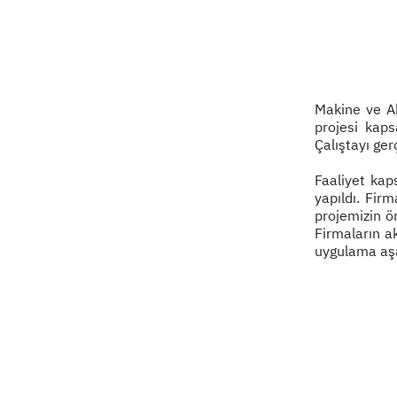
Makine ve Ak
projesi kaps
Çalıştayı gerç
Faaliyet kap
yapıldı. Fir
projemizin ön
Firmaların ak
uygulama aş