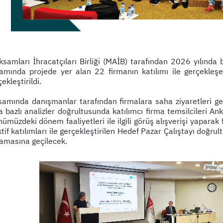
samları İhracatçıları Birliği (MAİB) tarafından 2026 yılında
amında projede yer alan 22 firmanın katılımı ile gerçekleşe
ekleştirildi.
samında danışmanlar tarafından firmalara saha ziyaretleri gerç
ma bazlı analizler doğrultusunda katılımcı firma temsilcileri A
ümüzdeki dönem faaliyetleri ile ilgili görüş alışverişi yaparak f
tif katılımları ile gerçekleştirilen Hedef Pazar Çalıştayı doğr
amasına geçilecek.