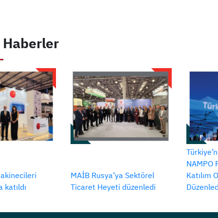
 Haberler
Türkiye’n
NAMPO Fu
akinecileri
MAİB Rusya’ya Sektörel
Katılım 
a katıldı
Ticaret Heyeti düzenledi
Düzenled