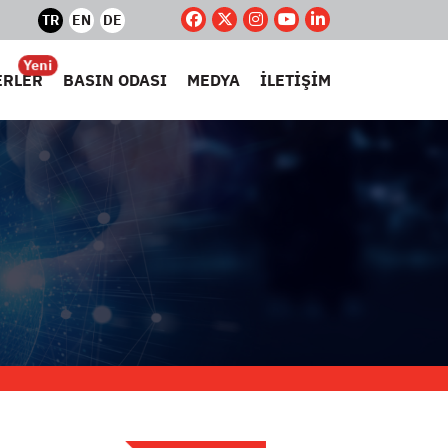
TR
EN
DE
Yeni
ERLER
BASIN ODASI
MEDYA
İLETİŞİM