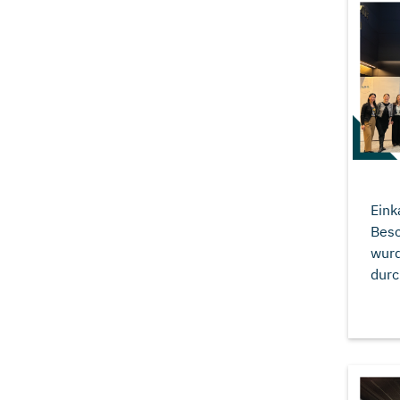
Eink
Besc
wurd