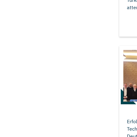
​Tur
Erfo
Tech
Deu