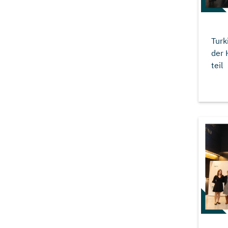
Turk
der