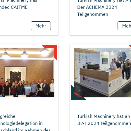
Turkish Machinery Hat A
kish Machinery has
Der ACHEMA 2024
Mehr
Meh
lgreiche
Turkish Machinery hat an
nologiedelegation in
tschland im Rahmen des