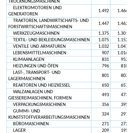
TROCKNUNGSMASCHINEN
ELEKTROMOTOREN UND
1.492
1.466
GENERATOREN
TRAKTOREN, LANDWIRTSCHAFTS- UND
1.447
1.462
FORSTWIRTSCHAFTSMASCHINEN
WERKZEUGMASCHINEN
1.375
1.301
TEXTIL- UND BEKLEIDUNGSMASCHINEN
1.075
1.152
VENTILE UND ARMATUREN
1.032
1.047
LEBENSMITTELMASCHINEN
907
1.016
KLIMAANLAGEN
831
952
HEIZUNGEN UND ÖFEN
796
810
LAST-, TRANSPORT- UND
801
802
LAGERMASCHINEN
REAKTOREN UND HEIZKESSEL
650
657
WALZANLAGEN UND
493
473
GIESSEREIMASCHINEN, FORMEN
VERPACKUNGSMASCHINEN
356
395
GUMMI- UND
324
297
KUNSTSTOFFVERARBEITUNGSMASCHINEN
BÜROMASCHINEN
271
272
LAGER
209
195