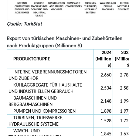
Quelle: TurkStat
Export von türkischen Maschinen- und Zubehörteilen
nach Produktgruppen (Millionen $)
2024
2025
PRODUKTGRUPPE
(Million
(Million
$)
$)
INTERNE VERBRENNUNGSMOTOREN
2.660
2.783
UND ZUBEHÖR
KÜHLAGGREGATE FÜR HAUSHALTE
2.534
2.587
UND INDUSTRIELLEN GEBRAUCH
BAUMASCHINEN UND
2.148
1.996
BERGBAUMASCHINEN
PUMPEN UND KOMPRESSOREN
1.898
1.975
TURBINEN, TRIEBWERKE,
1.528
1.721
HYDRAULISCHE SYSTEME
WASCH- UND
1.845
1.674